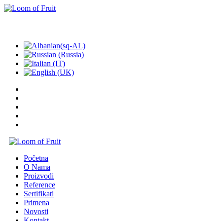
POZOVITE NAS: +381 62 336653
Početna
O Nama
Proizvodi
Reference
Sertifikati
Primena
Novosti
Kontakt