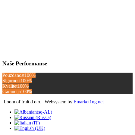
Naše Performanse
Pouzdanost
100%
Sigurnost
100%
Kvalitet
100%
Garancija
100%
Loom of fruit d.o.o. | Websystem by
Emarket1ng.net